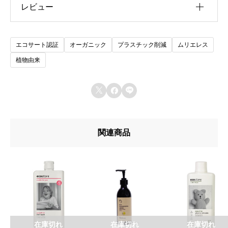
レビュー
サイズ
20.5 × 7.5 × 7.5 cm
レビュー投稿には、会員登録が必要です。
用途
エコサート認証
オーガニック
プラスチック削減
ムリエレス
関連
会員登録する
柔軟剤
植物由来
【ecostore】ファブリッ
【ecostore】ファブリッ
容量
クソフナー ＜シトラス＞
クソフナー ＜シトラス＞
5L
1L
450ml



2024年11月21日
2024年11月21日
類似投稿
類似投稿
液性
弱酸性
【ecostore】ランドリー
リキッド ＜無香料＞ 5L
関連商品
成分
2024年11月18日
類似投稿
水、酢酸、エッセンシャルオイル（レモングラス精油、
バルサムコパイバ精油、グレープフルーツ精油、オレン
ジ精油、ライム精油）
生産地
エストニア
注意事項
在庫切れ
在庫切れ
在庫切れ