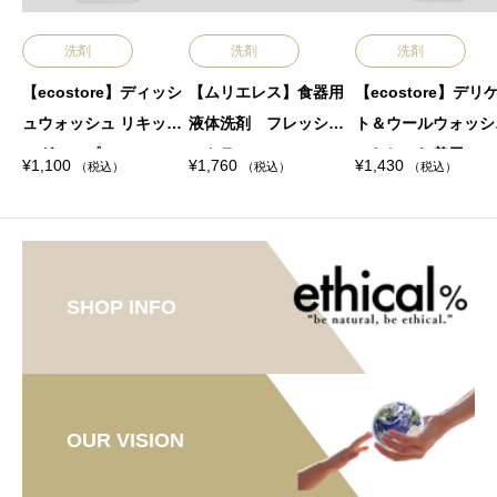
※成分が沈殿することがありますので、使用前によく振
ってください。
洗剤
洗剤
洗剤
※用途以外に使用しないでください。
※目に入った場合はすぐに水で充分に洗い流してくださ
【ecostore】ディッシ
【ムリエレス】食器用
【ecostore】デリ
い。
ュウォッシュ リキッド
液体洗剤 フレッシュ
ト＆ウールウォッシ
※使用後はしっかりとキャップをしめて、高温多湿を避
＜グレープフルーツ＞
シトラス
＜おしゃれ着用＞1
け、冷暗所に保管してください。
¥
1,100
¥
1,760
¥
1,430
（税込）
（税込）
（税込）
【使用方法】
1L
本品を洗濯機の柔軟剤投入口に適量を入れてご使用くだ
さい。
1cup＝10ml 全自動型 45〜55L 3cup / 55〜70L
5cup
ドラム型 4〜5kg 3cup / 5〜7kg 5cup
SHOP INFO
OUR VISION