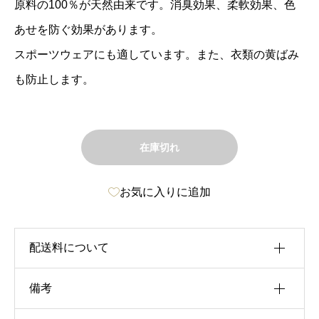
原料の100％が天然由来です。消臭効果、柔軟効果、色
あせを防ぐ効果があります。
スポーツウェアにも適しています。また、衣類の黄ばみ
も防止します。
在庫切れ
お気に入りに追加
配送料について
備考
税込15,000円以上お買い上げのお客様は、配送料
無料でお買い求めいただけます。