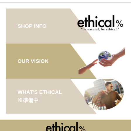
格
価
は
格
¥
は
1
¥
,
1
3
,
7
2
SHOP INFO
0
7
で
0
し
で
た
す
。
。
OUR VISION
WHAT'S ETHICAL
※準備中