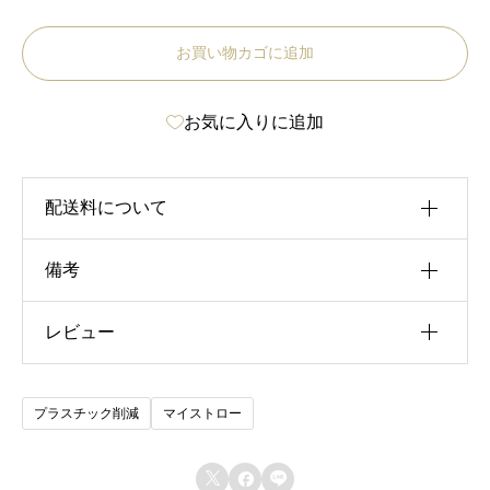
m
お買い物カゴに追加
a
n
お気に入りに追加
a
.
】
配送料について
全
サ
備考
税込15,000円以上お買い上げのお客様は、配送料
イ
無料でお買い求めいただけます。
レビュー
重さ
ズ
0.003 kg
O
レビュー投稿には、会員登録が必要です。
サイズ
K
プラスチック削減
マイストロー
関連
会員登録する
22 cm
ス
【mana.】ステンレス製
【mana.】ステンレス製
サイズ
ジュニアストロー 18cm
スムージーストロー
ト


