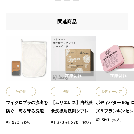
2024年12月7日
21.5cm
全長22cm
ロ
類似投稿
2024年12月6日
類似投稿
重量
ー
関連商品
10g/本
マイクロプラの流出を防
ブ
ぐ 海を守る洗濯ネットL
素材
ラ
2024年12月7日
類似投稿
コットン、アルミ
シ
生産地
個
中国
在庫切れ
在庫切れ
その他
洗剤
ボディーケア
マイクロプラの流出を
【ムリエレス】自然派
ボディバター 50g 
防ぐ 海を守る洗濯ネ
食洗機用洗剤タブレッ
ズ＆フランキンセン
ットL
ト
¥
2,860
（税込）
元
現
¥
2,970
¥
1,370
¥
1,270
（税込）
（税込）
の
在
価
の